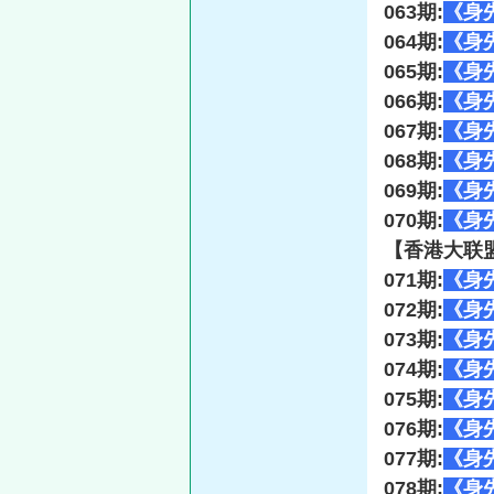
063期:
《身
064期:
《身
065期:
《身
066期:
《身
067期:
《身
068期:
《身
069期:
《身
070期:
《身
【香港大联盟论
071期:
《身
072期:
《身
073期:
《身
074期:
《身
075期:
《身
076期:
《身
077期:
《身
078期:
《身