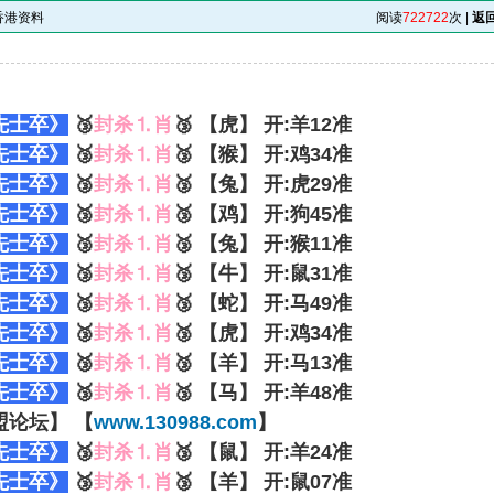
香港资料
阅读
722722
次 |
返
先士卒》
🥉
封杀⒈肖
🥉 【虎】 开:羊12准
先士卒》
🥉
封杀⒈肖
🥉 【猴】 开:鸡34准
先士卒》
🥉
封杀⒈肖
🥉 【兔】 开:虎29准
先士卒》
🥉
封杀⒈肖
🥉 【鸡】 开:狗45准
先士卒》
🥉
封杀⒈肖
🥉 【兔】 开:猴11准
先士卒》
🥉
封杀⒈肖
🥉 【牛】 开:鼠31准
先士卒》
🥉
封杀⒈肖
🥉 【蛇】 开:马49准
先士卒》
🥉
封杀⒈肖
🥉 【虎】 开:鸡34准
先士卒》
🥉
封杀⒈肖
🥉 【羊】 开:马13准
先士卒》
🥉
封杀⒈肖
🥉 【马】 开:羊48准
盟论坛】 【
www.130988.com
】
先士卒》
🥉
封杀⒈肖
🥉 【鼠】 开:羊24准
先士卒》
🥉
封杀⒈肖
🥉 【羊】 开:鼠07准